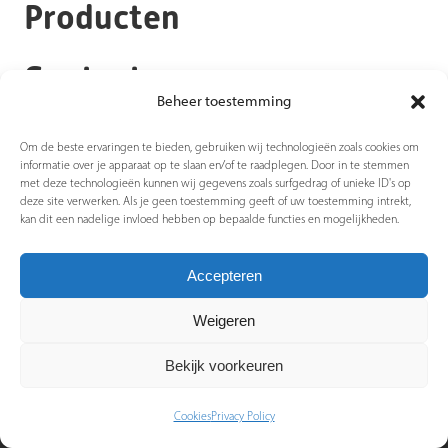
Producten
Contact
Beheer toestemming
Om de beste ervaringen te bieden, gebruiken wij technologieën zoals cookies om
informatie over je apparaat op te slaan en/of te raadplegen. Door in te stemmen
met deze technologieën kunnen wij gegevens zoals surfgedrag of unieke ID's op
Website door:
Privacy
Algemene
deze site verwerken. Als je geen toestemming geeft of uw toestemming intrekt,
Cookies
kan dit een nadelige invloed hebben op bepaalde functies en mogelijkheden.
BlackDesk
Policy
Voorwaarden
Accepteren
Weigeren
Bekijk voorkeuren
Cookies
Privacy Policy