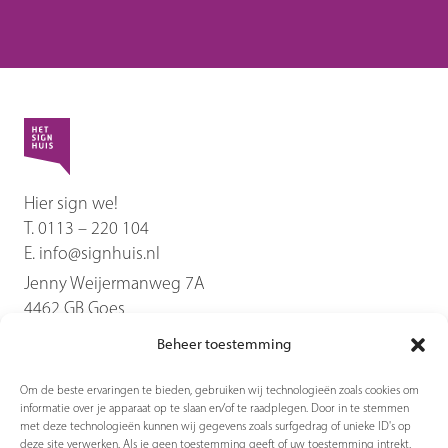
Hier sign we!
T.
0113 – 220 104
E.
info@signhuis.nl
Jenny Weijermanweg 7A
4462 GB
Goes
Beheer toestemming
Diensten
Om de beste ervaringen te bieden, gebruiken wij technologieën zoals cookies om
informatie over je apparaat op te slaan en/of te raadplegen. Door in te stemmen
Producten
met deze technologieën kunnen wij gegevens zoals surfgedrag of unieke ID's op
deze site verwerken. Als je geen toestemming geeft of uw toestemming intrekt,