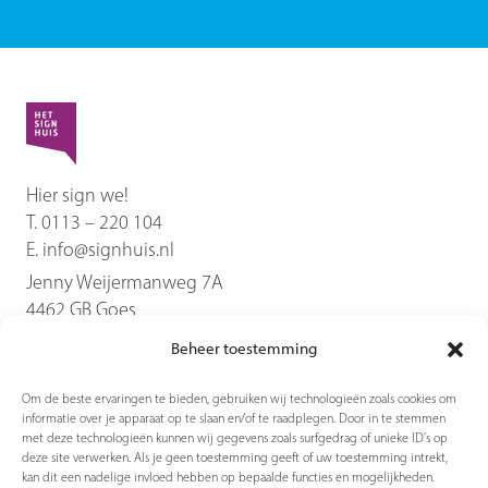
Hier sign we!
T.
0113 – 220 104
E.
info@signhuis.nl
Jenny Weijermanweg 7A
4462 GB
Goes
Beheer toestemming
Diensten
Om de beste ervaringen te bieden, gebruiken wij technologieën zoals cookies om
informatie over je apparaat op te slaan en/of te raadplegen. Door in te stemmen
Producten
met deze technologieën kunnen wij gegevens zoals surfgedrag of unieke ID's op
deze site verwerken. Als je geen toestemming geeft of uw toestemming intrekt,
kan dit een nadelige invloed hebben op bepaalde functies en mogelijkheden.