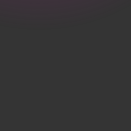
fysieke omgeving.
Ontwerp &
vormgeving
Samen ontwikkelen we creatieve ontwerpen die spreken én
blijven hangen.
Materialen &
toepassingen
We denken mee over slimme materiaalkeuzes en functionele