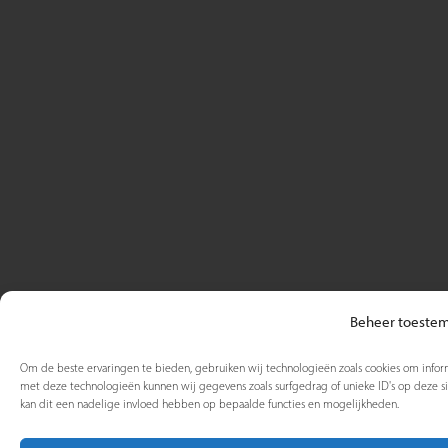
Beheer toeste
Om de beste ervaringen te bieden, gebruiken wij technologieën zoals cookies om inform
met deze technologieën kunnen wij gegevens zoals surfgedrag of unieke ID's op deze s
kan dit een nadelige invloed hebben op bepaalde functies en mogelijkheden.