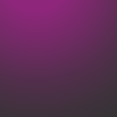
Dit is wat wij doen
Geen project is hetzelfde. Daarom starten we altijd met
luisteren. Van branding tot routing, van vergunning tot
materiaalkeuze: wij denken vooruit.
Merk & locatie
centraal
Strategisch advies afgestemd op jouw merkidentiteit én de