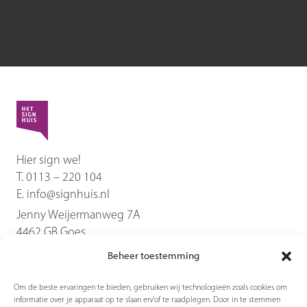
Buitenreclame
Propema Elektrotechniek
Hier sign we!
T.
0113 – 220 104
E.
info@signhuis.nl
Jenny Weijermanweg 7A
4462 GB
Goes
Beheer toestemming
Diensten
Om de beste ervaringen te bieden, gebruiken wij technologieën zoals cookies om
informatie over je apparaat op te slaan en/of te raadplegen. Door in te stemmen