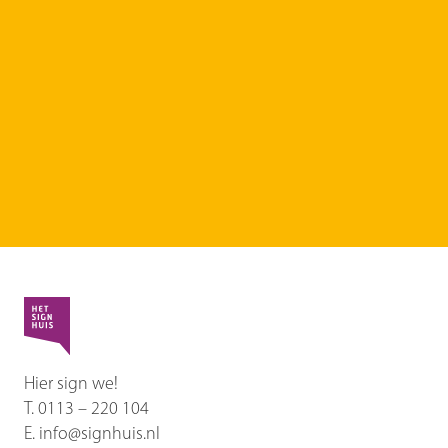
Hoe wij te werk
gaan?
Ontdek onze aanpak
Hier sign we!
T.
0113 – 220 104
E.
info@signhuis.nl