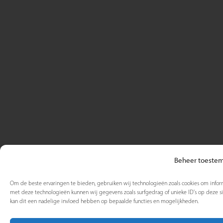
Beheer toeste
Om de beste ervaringen te bieden, gebruiken wij technologieën zoals cookies om inform
met deze technologieën kunnen wij gegevens zoals surfgedrag of unieke ID's op deze s
kan dit een nadelige invloed hebben op bepaalde functies en mogelijkheden.