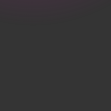
fysieke omgeving.
Ontwerp &
vormgeving
Samen ontwikkelen we creatieve ontwerpen die spreken én
blijven hangen.
Materialen &
toepassingen
We denken mee over slimme materiaalkeuzes en functionele