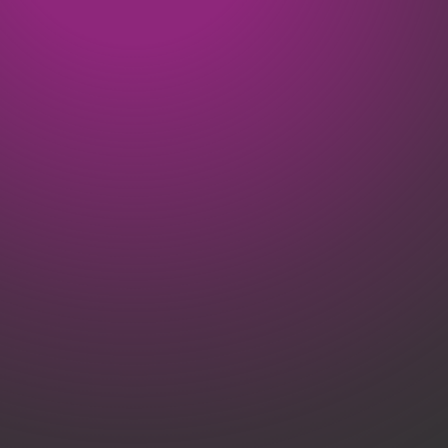
Dit is wat wij doen
Geen project is hetzelfde. Daarom starten we altijd met
luisteren. Van branding tot routing, van vergunning tot
materiaalkeuze: wij denken vooruit.
Merk & locatie
centraal
Strategisch advies afgestemd op jouw merkidentiteit én de