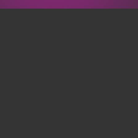
“Met Het Signhuis is het
prima werken. Korte lijnen,
menselijke taal en je
afspraken nakomen zit daar in
het DNA