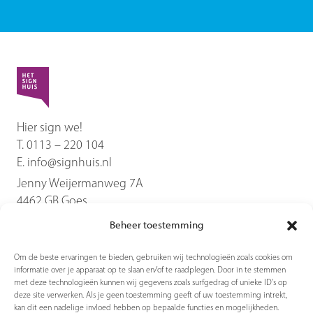
Hier sign we!
T.
0113 – 220 104
E.
info@signhuis.nl
Jenny Weijermanweg 7A
4462 GB
Goes
Beheer toestemming
Diensten
Om de beste ervaringen te bieden, gebruiken wij technologieën zoals cookies om
informatie over je apparaat op te slaan en/of te raadplegen. Door in te stemmen
Producten
met deze technologieën kunnen wij gegevens zoals surfgedrag of unieke ID's op
deze site verwerken. Als je geen toestemming geeft of uw toestemming intrekt,
kan dit een nadelige invloed hebben op bepaalde functies en mogelijkheden.