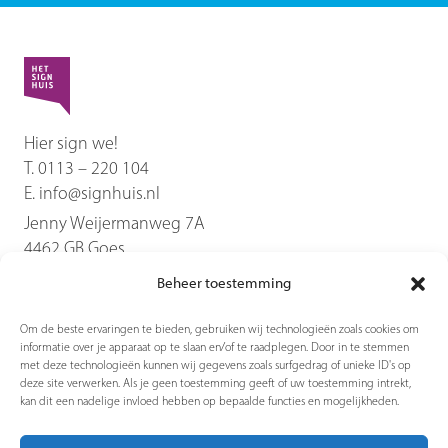
Hier sign we!
T.
0113 – 220 104
E.
info@signhuis.nl
Jenny Weijermanweg 7A
4462 GB
Goes
Beheer toestemming
Diensten
Om de beste ervaringen te bieden, gebruiken wij technologieën zoals cookies om
informatie over je apparaat op te slaan en/of te raadplegen. Door in te stemmen
Producten
met deze technologieën kunnen wij gegevens zoals surfgedrag of unieke ID's op
deze site verwerken. Als je geen toestemming geeft of uw toestemming intrekt,
kan dit een nadelige invloed hebben op bepaalde functies en mogelijkheden.
Contact