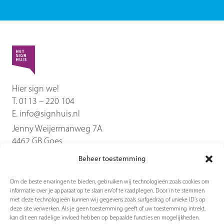
Hier sign we!
T.
0113 – 220 104
E.
info@signhuis.nl
Jenny Weijermanweg 7A
4462 GB
Goes
Beheer toestemming
Diensten
Om de beste ervaringen te bieden, gebruiken wij technologieën zoals cookies om
informatie over je apparaat op te slaan en/of te raadplegen. Door in te stemmen
Producten
met deze technologieën kunnen wij gegevens zoals surfgedrag of unieke ID's op
deze site verwerken. Als je geen toestemming geeft of uw toestemming intrekt,
kan dit een nadelige invloed hebben op bepaalde functies en mogelijkheden.