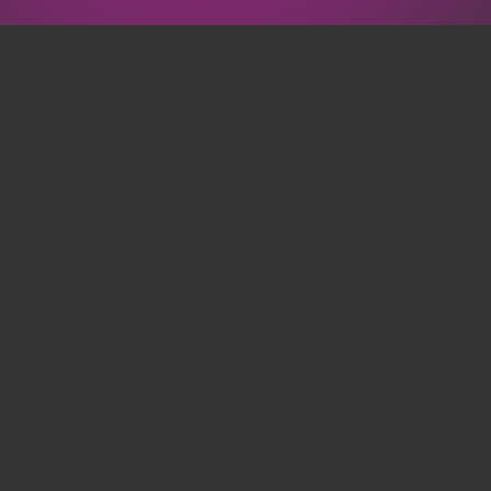
“Met Het Signhuis is het
prima werken. Korte lijnen,
menselijke taal en je
afspraken nakomen zit daar in
het DNA