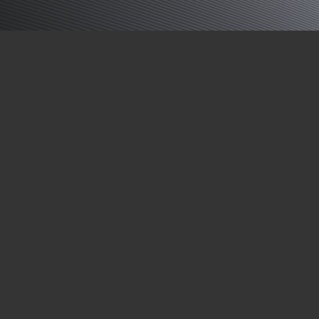
Zo doen we dat
Doordacht advies
Het begint met een goed gesprek. We luisteren naar je
wensen, denken mee in mogelijkheden en adviseren over
de beste materialen en toepassingen. Van een subtiele