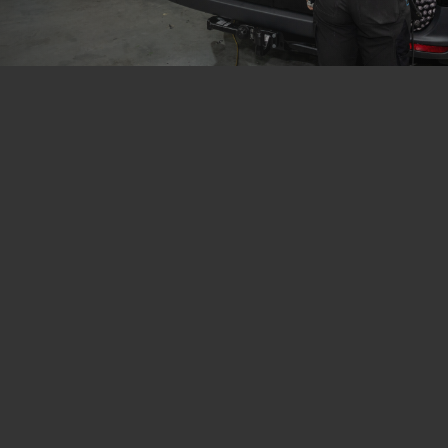
Waar we voor gaan
Onze visie? De beste uitvoering begint bij slimme keuzes.
Daarom zetten we onze technische kennis en ervaring in om
elk project van begin tot eind de juiste aandacht te geven.
We denken mee over de toepassing, kiezen doelgericht de