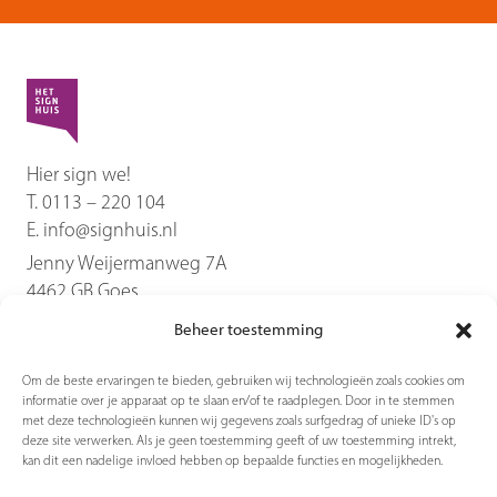
Hier sign we!
T.
0113 – 220 104
E.
info@signhuis.nl
Jenny Weijermanweg 7A
4462 GB
Goes
Beheer toestemming
Diensten
Om de beste ervaringen te bieden, gebruiken wij technologieën zoals cookies om
informatie over je apparaat op te slaan en/of te raadplegen. Door in te stemmen
Producten
met deze technologieën kunnen wij gegevens zoals surfgedrag of unieke ID's op
deze site verwerken. Als je geen toestemming geeft of uw toestemming intrekt,
kan dit een nadelige invloed hebben op bepaalde functies en mogelijkheden.
Contact